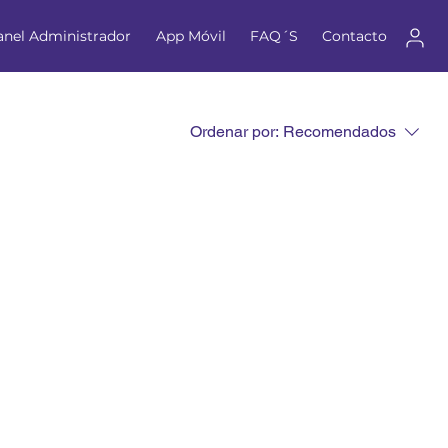
anel Administrador
App Móvil
FAQ´S
Contacto
Iniciar Sesión
Ordenar por:
Recomendados
ducto...
guir comprando.