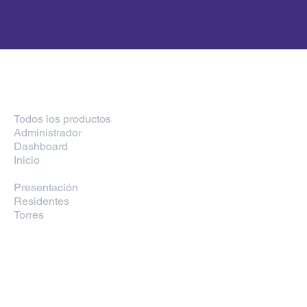
Explorar por
Todos los productos
Administrador
Dashboard
Inicio
Paquetería
Presentación
Residentes
Torres