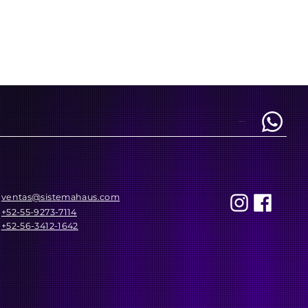
REACH US AT
ventas@sistemahaus.com
+52-55-9273-7114
+52-56-3412-1642