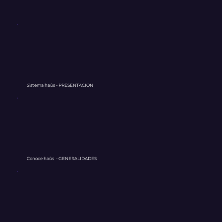
Sistema haûs - PRESENTACIÓN
Conoce
haûs
- GENERALIDADES